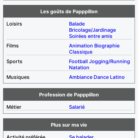
Les goûts de Papppillon
Loisirs
Balade
Bricolage/Jardinage
Soirées entre amis
Films
Animation
Biographie
Classique
Sports
Football
Jogging/Running
Natation
Musiques
Ambiance
Dance
Latino
Profession de Papppillon
Métier
Salarié
Plus sur ma vie
Activité préférée
Se balader