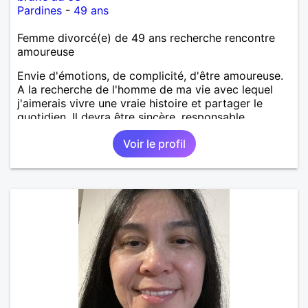
Pardines
-
49 ans
Femme divorcé(e) de 49 ans recherche rencontre
amoureuse
Envie d'émotions, de complicité, d'être amoureuse.
A la recherche de l'homme de ma vie avec lequel
j'aimerais vivre une vraie histoire et partager le
quotidien. Il devra être sincère, responsable,
ambitieux, entreprenant, fort de caractère et avec le
Voir le profil
sens de l'humour. Il saura me chouchouter et me
mettre en valeur, me donner son amour et attention.
Merci de m'avoir lu et à bientôt...