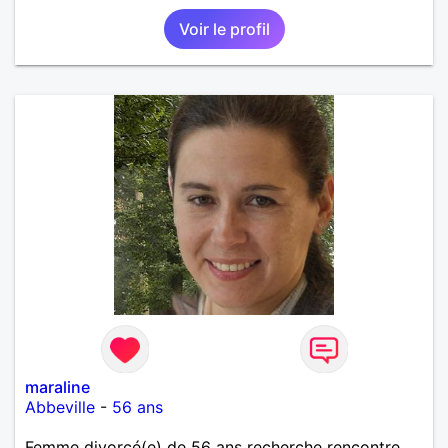
Voir le profil
maraline
Abbeville
-
56 ans
Femme divorcé(e) de 56 ans recherche rencontre