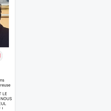
ans
ureuse
T LE
A NOUS
EUL
 L