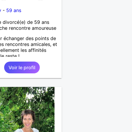
y
-
59 ans
 divorcé(e) de 59 ans
che rencontre amoureuse
ur échanger des points de
es rencontres amicales, et
ellement les affinités
le reste !
Voir le profil