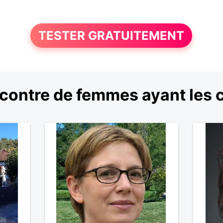
TESTER GRATUITEMENT
contre de femmes ayant les 