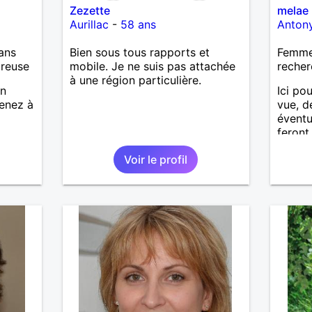
Zezette
melae
Aurillac
-
58 ans
Anton
ans
Bien sous tous rapports et
Femme
ureuse
mobile. Je ne suis pas attachée
recher
à une région particulière.
en
Ici po
renez à
vue, d
éventu
feront 
Voir le profil