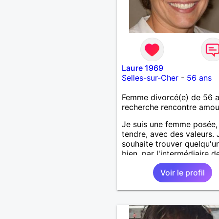
Laure 1969
Selles-sur-Cher
-
56 ans
Femme divorcé(e) de 56 
recherche rencontre amo
Je suis une femme posée,
tendre, avec des valeurs. 
souhaite trouver quelqu'u
bien, par l'intermédiaire d
site, pour une relation sér
Voir le profil