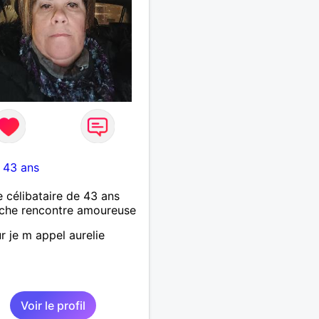
-
43 ans
célibataire de 43 ans
che rencontre amoureuse
r je m appel aurelie
Voir le profil