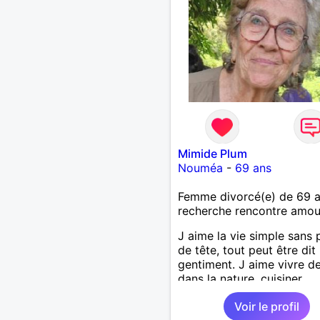
Mimide Plum
Nouméa
-
69 ans
Femme divorcé(e) de 69 
recherche rencontre amo
J aime la vie simple sans 
de tête, tout peut être dit
gentiment. J aime vivre d
dans la nature, cuisiner,
randonner, camper, voyage
Voir le profil
découvrir, comprendre de