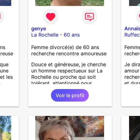
genye
Annaï
La Rochelle
-
60 ans
Ruffec
ans
Femme divorcé(e) de 60 ans
Femme 
ureuse
recherche rencontre amoureuse
recher
ique
Douce et généreuse, je cherche
Je dira
eune
un homme respectueux sur La
amour 
et les
Rochelle ou proche qui soit
recher
e
tolérant, attentionné pour
et dur
 la
profiter de la vie à deux.
vivre 
Voir le profil
J.J
histoi