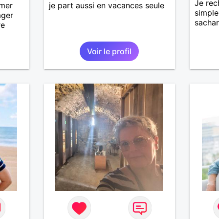
Je rec
imer
je part aussi en vacances seule
simple
ager
sachan
re
Voir le profil