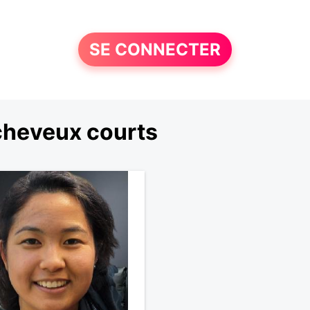
SE CONNECTER
cheveux courts