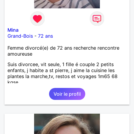
Mina
Grand-Bois
-
72 ans
Femme divorcé(e) de 72 ans recherche rencontre
amoureuse
Suis divorcee, vit seule, 1 fille é couple 2 petits
enfants, j habite a st pierre, j aime la cuisine les
plantes la marche,tv, restos et voyages 1m65 68
kgse
Voir le profil