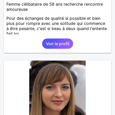
Femme célibataire de 58 ans recherche rencontre
amoureuse
Pour des échanges de qualité si possible et bien
plus pour rompre avec une solitude qui commence
à être pesante, c'est si beau à deux quand l'entente
fait loi.
Voir le profil