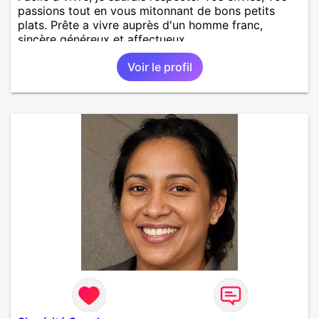
passions tout en vous mitonnant de bons petits
plats. Prête a vivre auprès d'un homme franc,
sincère généreux et affectueux...
Voir le profil