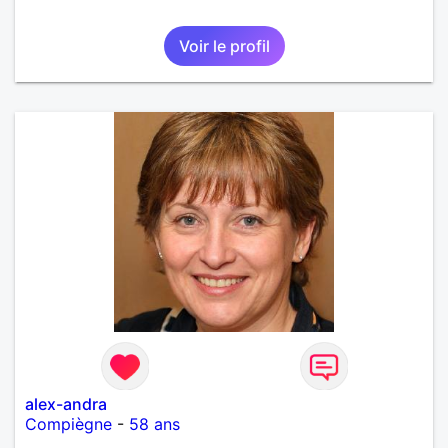
Voir le profil
alex-andra
Compiègne
-
58 ans