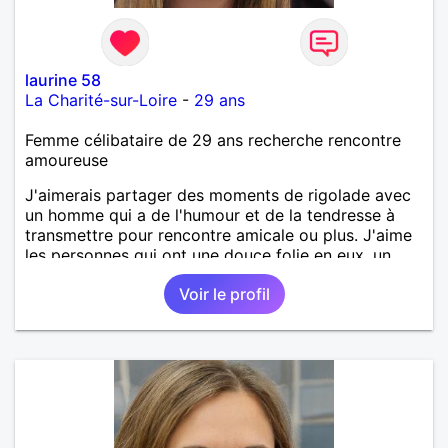
laurine 58
La Charité-sur-Loire
-
29 ans
Femme célibataire de 29 ans recherche rencontre
amoureuse
J'aimerais partager des moments de rigolade avec
un homme qui a de l'humour et de la tendresse à
transmettre pour rencontre amicale ou plus. J'aime
les personnes qui ont une douce folie en eux, un
brin de réserve.
Voir le profil