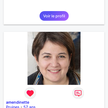
Voir le profil
amendinette
Pruines
-
57 ans