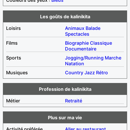
Les goûts de kalinikita
Loisirs
Animaux
Balade
Spectacles
Films
Biographie
Classique
Documentaire
Sports
Jogging/Running
Marche
Natation
Musiques
Country
Jazz
Rétro
Profession de kalinikita
Métier
Retraité
Plus sur ma vie
Activité préférée
Aller au restaurant