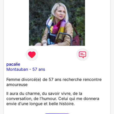
pacalie
Montauban
-
57 ans
Femme divorcé(e) de 57 ans recherche rencontre
amoureuse
Il aura du charme, du savoir vivre, de la
conversation, de l'humour. Celui qui me donnera
envie d'une longue et belle histoire.