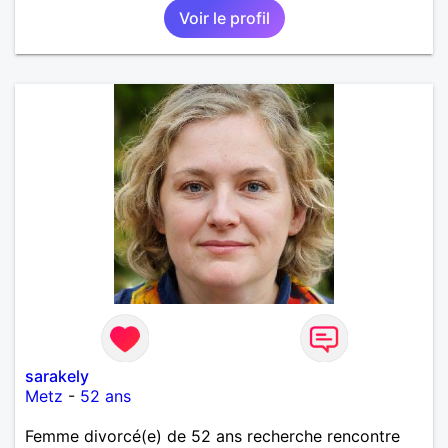
Voir le profil
sarakely
Metz
-
52 ans
Femme divorcé(e) de 52 ans recherche rencontre