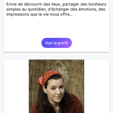
Envie de découvrir des lieux, partager des bonheurs
simples au quotidien, d'échanger des émotions, des
impressions que la vie nous offre...
Voir le profil