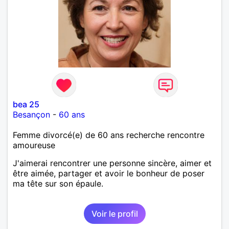
bea 25
Besançon
-
60 ans
Femme divorcé(e) de 60 ans recherche rencontre
amoureuse
J'aimerai rencontrer une personne sincère, aimer et
être aimée, partager et avoir le bonheur de poser
ma tête sur son épaule.
Voir le profil