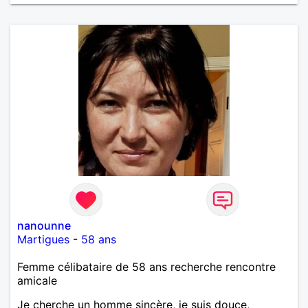
nanounne
Martigues
-
58 ans
Femme célibataire de 58 ans recherche rencontre
amicale
Je cherche un homme sincère, je suis douce,