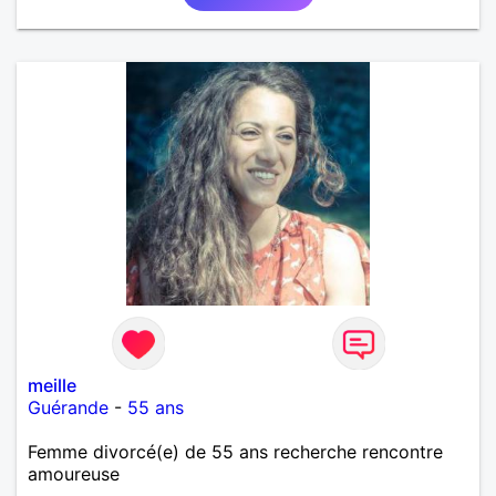
meille
Guérande
-
55 ans
Femme divorcé(e) de 55 ans recherche rencontre
amoureuse