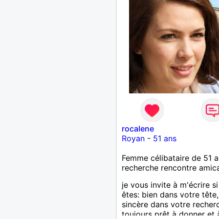
rocalene
Royan
-
51 ans
Femme célibataire de 51 a
recherche rencontre amic
je vous invite à m'écrire s
êtes: bien dans votre tête,
sincère dans votre recher
toujours prêt à donner et 