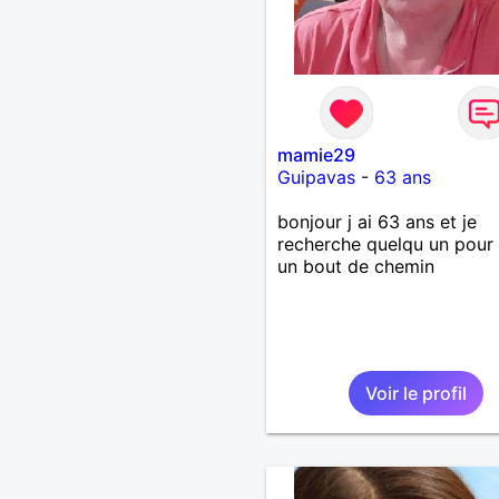
mamie29
Guipavas
-
63 ans
bonjour j ai 63 ans et je
recherche quelqu un pour 
un bout de chemin
Voir le profil