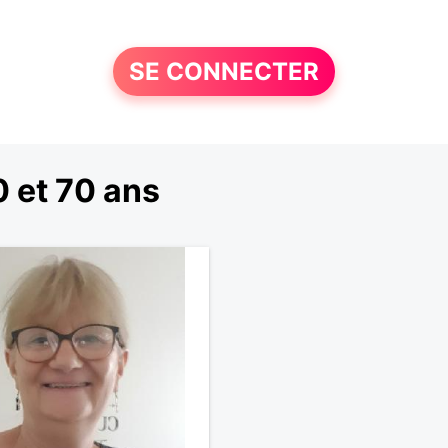
SE CONNECTER
 et 70 ans