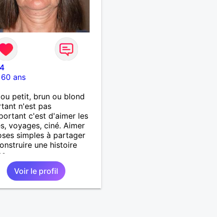
24
-
60 ans
ou petit, brun ou blond
rtant n'est pas
mportant c'est d'aimer les
s, voyages, ciné. Aimer
oses simples à partager
onstruire une histoire
se.
Voir le profil