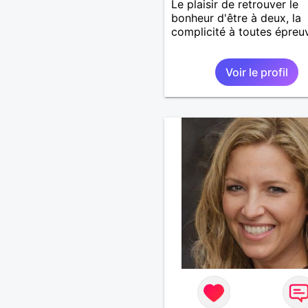
Le plaisir de retrouver le
bonheur d'être à deux, la
complicité à toutes épreuv
Voir le profil