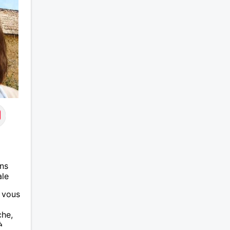
ns
ale
i vous
che,
à