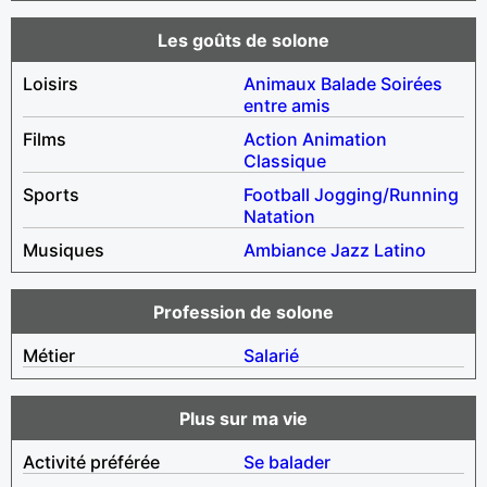
Les goûts de solone
Loisirs
Animaux
Balade
Soirées
entre amis
Films
Action
Animation
Classique
Sports
Football
Jogging/Running
Natation
Musiques
Ambiance
Jazz
Latino
Profession de solone
Métier
Salarié
Plus sur ma vie
Activité préférée
Se balader