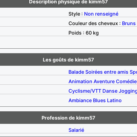
Description physique de kimm57
Style :
Non renseigné
Couleur des cheveux :
Bruns
Poids : 60 kg
Les goûts de kimm57
Balade
Soirées entre amis
Sp
Animation
Aventure
Comédie
Cyclisme/VTT
Danse
Joggin
Ambiance
Blues
Latino
Profession de kimm57
Salarié