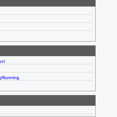
ort
g/Running