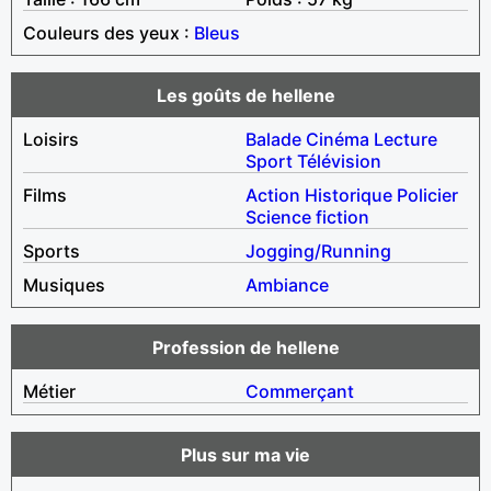
Couleurs des yeux :
Bleus
Les goûts de hellene
Loisirs
Balade
Cinéma
Lecture
Sport
Télévision
Films
Action
Historique
Policier
Science fiction
Sports
Jogging/Running
Musiques
Ambiance
Profession de hellene
Métier
Commerçant
Plus sur ma vie