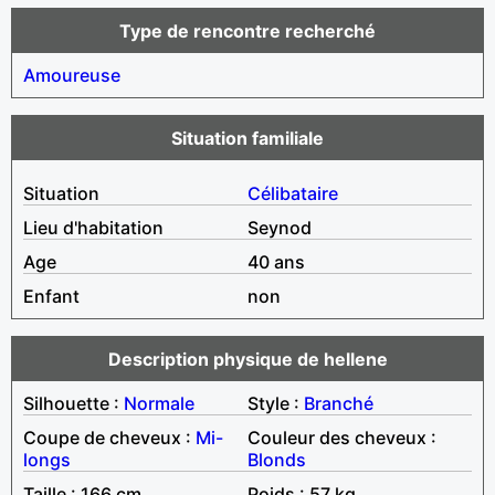
Type de rencontre recherché
Amoureuse
Situation familiale
Situation
Célibataire
Lieu d'habitation
Seynod
Age
40 ans
Enfant
non
Description physique de hellene
Silhouette :
Normale
Style :
Branché
Coupe de cheveux :
Mi-
Couleur des cheveux :
longs
Blonds
Taille : 166 cm
Poids : 57 kg