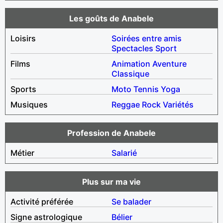
Les goûts de Anabele
Loisirs
Soirées entre amis
Spectacles
Sport
Films
Animation
Aventure
Classique
Sports
Moto
Tennis
Yoga
Musiques
Reggae
Rock
Variétés
Profession de Anabele
Métier
Salarié
Plus sur ma vie
Activité préférée
Se balader
Signe astrologique
Bélier