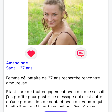
Amandinne
Sada
-
27 ans
Femme célibataire de 27 ans recherche rencontre
amoureuse
Etant libre de tout engagement avec qui que se soit,
j'en profite pour poster ce message qui n'est autre
qu'une proposition de contact avec qui voudra qui
habite Sada ou Mayotte en entier... Peut être ne
pourrai-je répondre à tout le monde, mais la perche