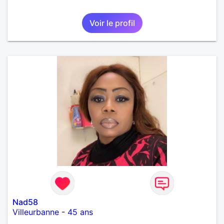
Voir le profil
Nad58
Villeurbanne
-
45 ans