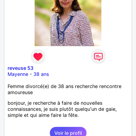
reveuse 53
Mayenne
-
38 ans
Femme divorcé(e) de 38 ans recherche rencontre
amoureuse
bonjour, je recherche à faire de nouvelles
connaissances, je suis plutôt quelqu'un de gaie,
simple et qui aime faire la fête.
Voir le profil