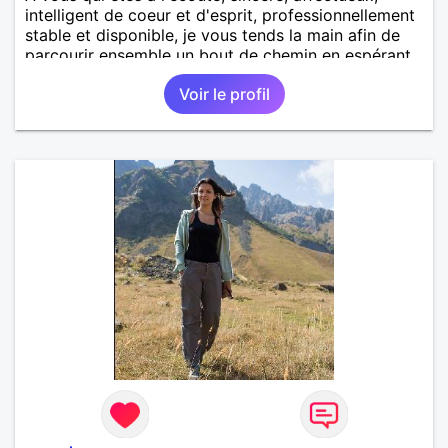
intelligent de coeur et d'esprit, professionnellement
stable et disponible, je vous tends la main afin de
parcourir ensemble un bout de chemin en espérant
que la route soit longue.
Voir le profil