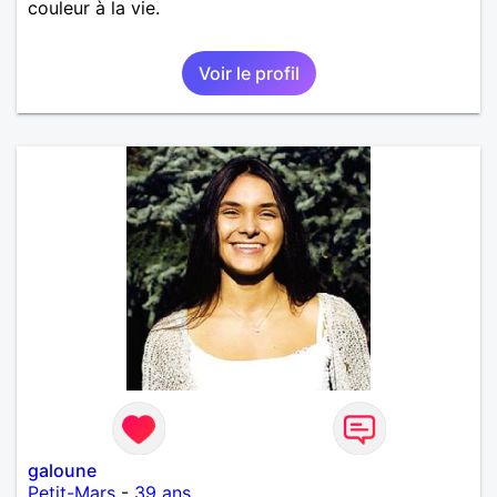
couleur à la vie.
Voir le profil
galoune
Petit-Mars
-
39 ans