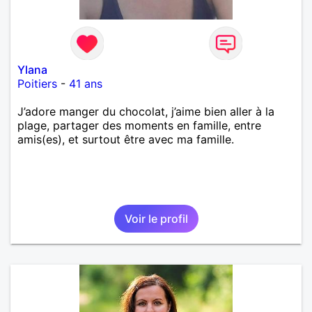
Ylana
Poitiers
-
41 ans
J’adore manger du chocolat, j’aime bien aller à la
plage, partager des moments en famille, entre
amis(es), et surtout être avec ma famille.
Voir le profil