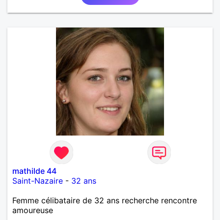
mathilde 44
Saint-Nazaire
-
32 ans
Femme célibataire de 32 ans recherche rencontre
amoureuse