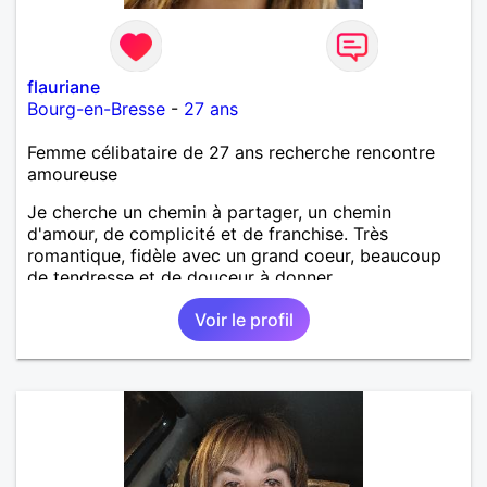
flauriane
Bourg-en-Bresse
-
27 ans
Femme célibataire de 27 ans recherche rencontre
amoureuse
Je cherche un chemin à partager, un chemin
d'amour, de complicité et de franchise. Très
romantique, fidèle avec un grand coeur, beaucoup
de tendresse et de douceur à donner.
Voir le profil