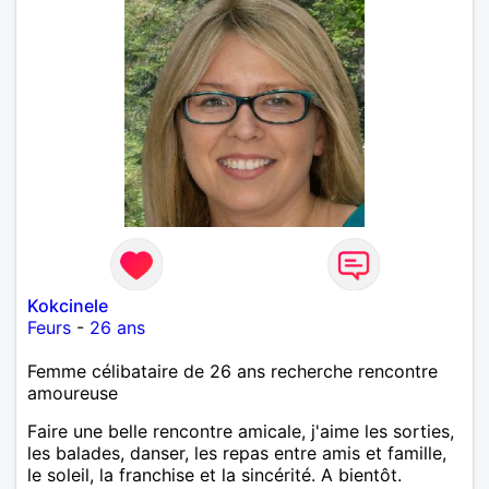
Kokcinele
Feurs
-
26 ans
Femme célibataire de 26 ans recherche rencontre
amoureuse
Faire une belle rencontre amicale, j'aime les sorties,
les balades, danser, les repas entre amis et famille,
le soleil, la franchise et la sincérité. A bientôt.