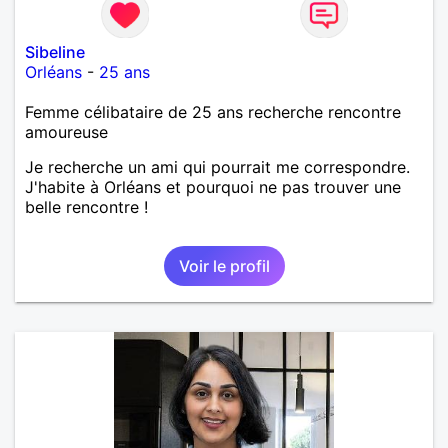
Sibeline
Orléans
-
25 ans
Femme célibataire de 25 ans recherche rencontre
amoureuse
Je recherche un ami qui pourrait me correspondre.
J'habite à Orléans et pourquoi ne pas trouver une
belle rencontre !
Voir le profil