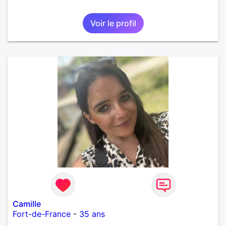
Voir le profil
Camille
Fort-de-France
-
35 ans