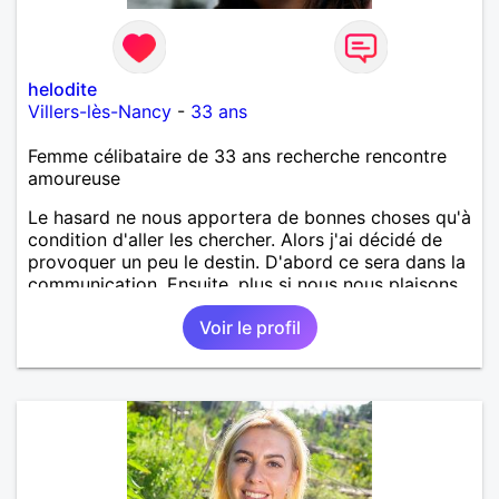
helodite
Villers-lès-Nancy
-
33 ans
Femme célibataire de 33 ans recherche rencontre
amoureuse
Le hasard ne nous apportera de bonnes choses qu'à
condition d'aller les chercher. Alors j'ai décidé de
provoquer un peu le destin. D'abord ce sera dans la
communication. Ensuite, plus si nous nous plaisons.
Voir le profil