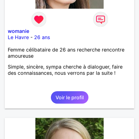
womanie
Le Havre
-
26 ans
Femme célibataire de 26 ans recherche rencontre
amoureuse
Simple, sincère, sympa cherche à dialoguer, faire
des connaissances, nous verrons par la suite !
Voir le profil