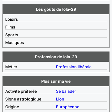
Les goûts de lola-29
Loisirs
Films
Sports
Musiques
Profession de lola-29
Métier
Profession libérale
Plus sur ma vie
Activité préférée
Se balader
Signe astrologique
Lion
Origine
Européenne