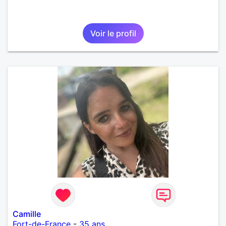
Voir le profil
Camille
Fort-de-France
-
35 ans