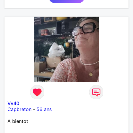
Vv40
Capbreton
-
56 ans
A bientot