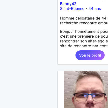
Bandy42
Saint-Etienne
-
44 ans
Homme célibataire de 44 
recherche rencontre amo
Bonjour honnêtement pou
c'est une première de pou
rencontrer son alter-ego s
site de rencontre par cont
suis dinamique entreprena
Voir le profil
respectueux audacieuse
attentionné sincères et ex
et j' aime surtout les câlin
les partager avec humour 
amour bisous à+ à bientô