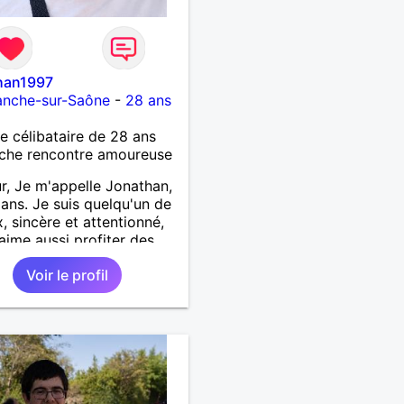
han1997
ranche-sur-Saône
-
28 ans
célibataire de 28 ans
che rencontre amoureuse
r, Je m'appelle Jonathan,
8 ans. Je suis quelqu'un de
x, sincère et attentionné,
'aime aussi profiter des
oments de la vie avec
Voir le profil
 et simplicité. J'apprécie
yages, les découvertes,
ux vidéo et les moments
ente. Je suis à la
che d'une personne
tique avec qui partager
les expériences,
uire une relation sérieuse