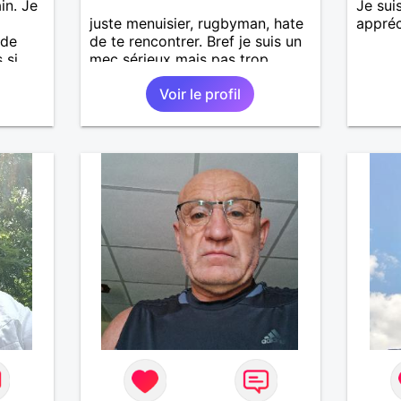
in. Je
Je sui
juste menuisier, rugbyman, hate
appréc
 de
de te rencontrer. Bref je suis un
 si
mec sérieux mais pas trop,
.
bosseur, qui aime la convivialité
Voir le profil
ges et
et la simplicité ! Recherche une
ps en
relation sérieuse.
 petit
e.
 styles
as trop
rt
utôt
 je le