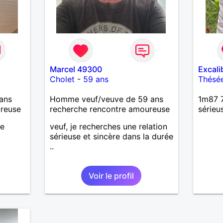
Marcel 49300
Excali
Cholet
-
59 ans
Thésé
ans
Homme veuf/veuve de 59 ans
1m87 7
ureuse
recherche rencontre amoureuse
sérieu
se
veuf, je recherches une relation
sérieuse et sincère dans la durée
..
Voir le profil