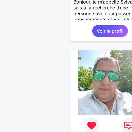
Bonjour, je m’appelle Sylva
suis à la recherche d’une
personne avec qui passer
bons moments et voir plus
nous nous correspondons
Voir le profil
J’aime la nature, les voya
aussi faire la fête de tem
temps ;-)Je suis papa d’un
garçon de 7 ans dont je
m’occupe en garde alterné
J’aime à peu près tous les
de musique. (Oui je suis p
fan de Jul). Je fais du spo
pour garder la forme et pl
agréable à regarder. (Enfin
pense en tout cas 😂)