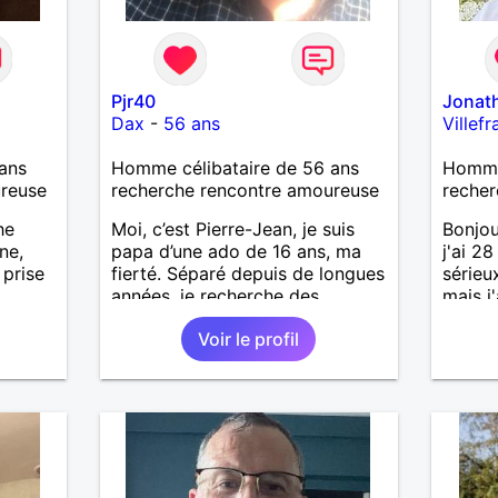
Pjr40
Jonat
Dax
-
56 ans
Villef
ans
Homme célibataire de 56 ans
Homme 
ureuse
recherche rencontre amoureuse
recher
he
Moi, c’est Pierre-Jean, je suis
Bonjou
ne,
papa d’une ado de 16 ans, ma
j'ai 2
 prise
fierté. Séparé depuis de longues
sérieu
années, je recherche des
mais j
affinités amicales afin de
bons m
Voir le profil
rompre une solitude parfois
humour
difficile à gérer ainsi que casser
les vo
le vague à l’âme. L’amitié reste
les je
extrêmement importante à mes
de dét
yeux mais peut se décliner en
recher
des sentiments plus puissants.
authen
« Le temps fera son œuvre »
de bel
disait Arthur Schopenhauer,
constr