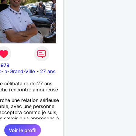
sur la confiance, le
t et la complicité. Si tu
ies les conversations
s, les fous rires et les
nes qui savent ce qu'elles
t, n'hésite pas à venir
r. Au plaisir de faire
ssance !
n979
la-Grand-Ville
-
27 ans
célibataire de 27 ans
che rencontre amoureuse
rche une relation sérieuse
able, avec une personne
acceptera comme je suis,
n savoir plus apprenons à
onnaître 🙂
Voir le profil