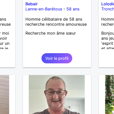
Bebair
Lolod
Lanne-en-Barétous
-
58 ans
Tronc
ans
Homme célibataire de 58 ans
Homme
ureuse
recherche rencontre amoureuse
recher
r moi
Recherche mon âme sœur
Bonjou
voir
ans je
ur un
'esprit
re je
et att
nt
de la 
Voir le profil
beauco
pressif
femme 
s et à
ma vie 
et
fin de 
t
contra
la fem
accord
Pour l
découv