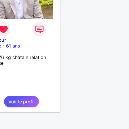
bur
e
-
61 ans
6 kg châtain relation
se
Voir le profil