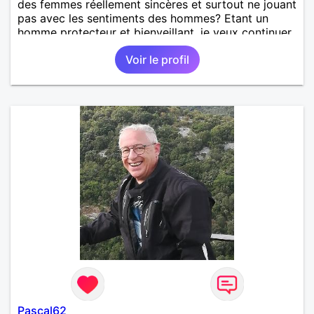
des femmes réellement sincères et surtout ne jouant
pas avec les sentiments des hommes? Etant un
homme protecteur et bienveillant, je veux continuer
d'y croire et pouvoir enfin former la petite famille
Voir le profil
que je désir temps. Faux profil, profiteuse et autres
joyeuseté passer votre chemin, vous ne
m'intéressez pas du tout!
Pascal62