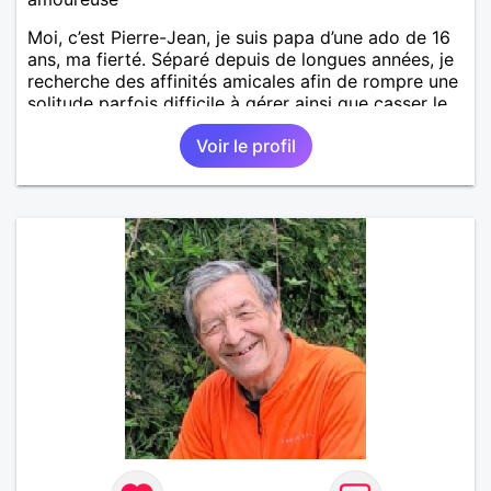
Moi, c’est Pierre-Jean, je suis papa d’une ado de 16
ans, ma fierté. Séparé depuis de longues années, je
recherche des affinités amicales afin de rompre une
solitude parfois difficile à gérer ainsi que casser le
vague à l’âme. L’amitié reste extrêmement
Voir le profil
importante à mes yeux mais peut se décliner en des
sentiments plus puissants. « Le temps fera son
œuvre » disait Arthur Schopenhauer, philosophe
allemand que j’adore. J’aime discuter sans pour
autant être trop locace. Je suis bourré de qualités
avec très peu de défauts. Je suis altruiste,
bienveillant, empathique, attentionné, honnête,
respectueux, doux de caractère et compréhensif : je
laisse « glisser » beaucoup de choses. Mais ne vous
m’éprenez pas Mesdames, si une personne que
j’aime me trahit une fois, il n’y aura pas de seconde
chance et je l’effacerai à « vitam eternam ».
Néanmoins, je suis un tout petit peu maniaque ainsi
qu’impatient. J’essaye de faire des efforts. Rien de
bien dramatique ! Du moins je le pense……Je suis un
homme facile à vivre. À vous si vous le souhaitez,