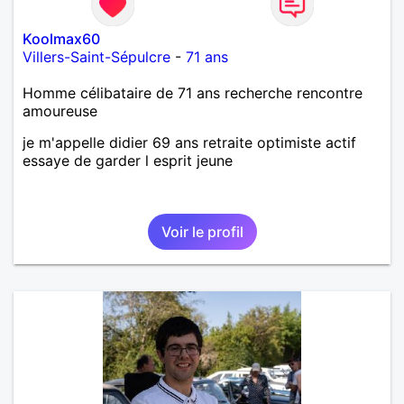
d’apprendre à me connaître davantage. J’en serai
ravi….A très bientôt je l’espère.
Koolmax60
Villers-Saint-Sépulcre
-
71 ans
Homme célibataire de 71 ans recherche rencontre
amoureuse
je m'appelle didier 69 ans retraite optimiste actif
essaye de garder l esprit jeune
Voir le profil