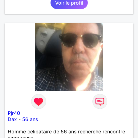
Voir le profil
théatre etc et j'aime par dessus tous rire
Pjr40
Dax
-
56 ans
Homme célibataire de 56 ans recherche rencontre
amoureuse